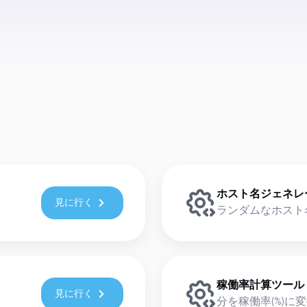
ホスト名ジェネレ
見に行く
ランダムなホスト
稼働率計算ツール
見に行く
分を稼働率(%)に