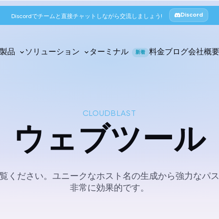
Discord
Discordでチームと直接チャットしながら交流しましょう!
製品
ソリューション
ターミナル
料金
ブログ
会社概
新着
CLOUDBLAST
ウェブツール
覧ください。ユニークなホスト名の生成から強力なパ
非常に効果的です。