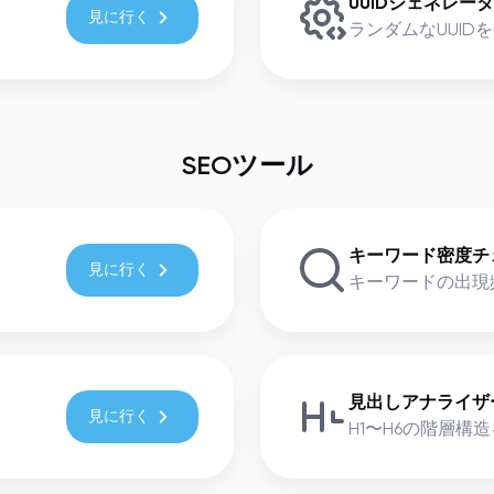
UUIDジェネレー
見に行く
ランダムなUUID
SEOツール
キーワード密度チ
見に行く
キーワードの出現
見出しアナライザ
見に行く
H1〜H6の階層構