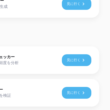
ター
見に行く
を生成
ェッカー
見に行く
頻度を分析
ー
見に行く
造を検証