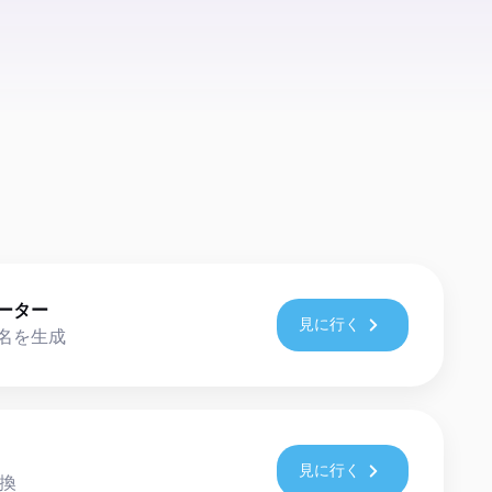
ーター
見に行く
名を生成
見に行く
変換