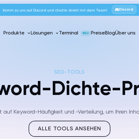
Discord
Komm zu uns auf Discord und chatte direkt mit dem Team!
Produkte
Lösungen
Terminal
Preise
Blog
Über uns
NEU
SEO-TOOLS
word-Dichte-Pr
xt auf Keyword-Häufigkeit und -Verteilung, um Ihren Inha
ALLE TOOLS ANSEHEN