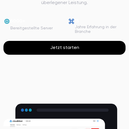
überlegener Leistung.
5000+
15
Jahre Erfahrung in der
Bereitgestellte Server
Branche
Jetzt starten