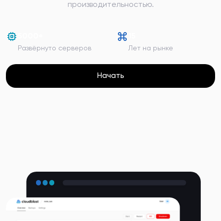
производительностью.
5000+
15
Развёрнуто серверов
Лет на рынке
Начать